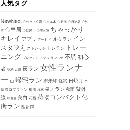
人気タグ
NewNext
◇代々木公園
◇六本木
◇新宿
◇日比谷
◇汐
ちゃっかり
◇皇居
留
◇目黒川
◇表参道
キレイ
イン
アプリ
イルミラン
アート
トレー
スタ映え
トレラン
ストレッチ
ニング
不調
初心
プレゼント
メダル
ランステ
女性ランナ
者
夜ラン
収納
台風
ー
帰宅ラン
日焼け
御朱印
怪我
山
早
紫外
皇居ラン
秋雨
東京マラソン
梅雨
朝
極寒
荷物コンパクト化
線
美白
花粉
練習会
街ラン
酷暑
雨