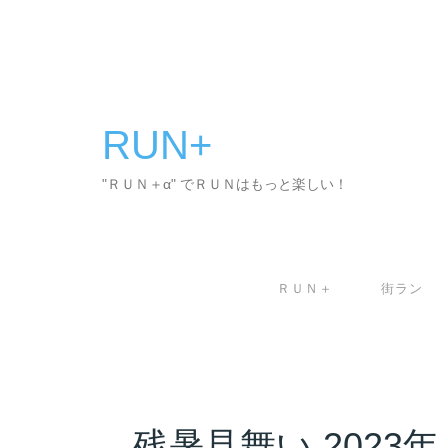
コ
ン
テ
ン
ツ
へ
RUN+
ス
キ
"ＲＵＮ＋α" でＲＵＮはもっと楽しい！
ッ
プ
ＲＵＮ＋
街ラン
残暑見舞い 2023年