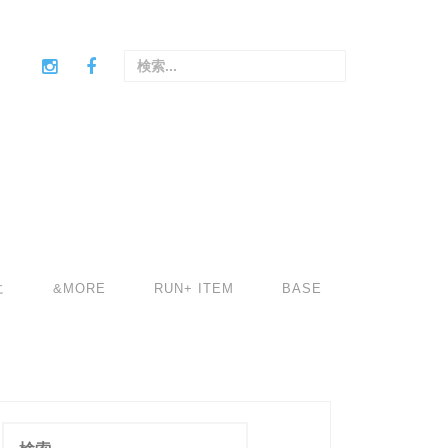
検
索
:
に
&MORE
RUN+ ITEM
BASE
検