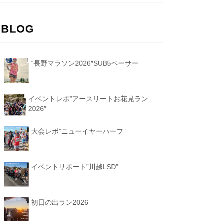
BLOG
“長野マラソン2026″SUB5ペーサー
イベントレポ”アースリートお花見ラン
2026″
大会レポ”ニューイヤーハーフ”
イベントサポート”川越LSD”
初日の出ラン2026