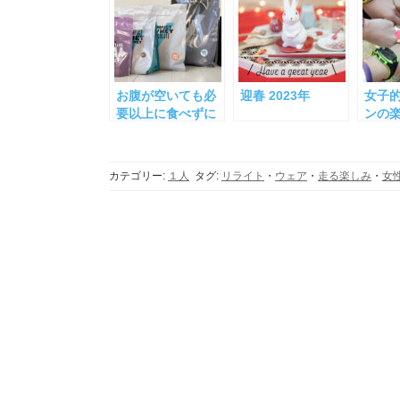
お腹が空いても必
迎春 2023年
女子
要以上に食べずに
ンの
抑えられる！食欲
方-201
をコントロールす
る秘訣とは？
カテゴリー:
１人
タグ:
リライト
・
ウェア
・
走る楽しみ
・
女