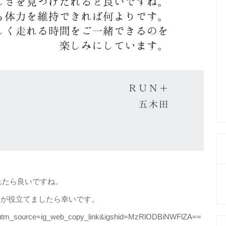
？
れたら良いですね。
+が役立てましたら幸いです。
/?utm_source=ig_web_copy_link&igshid=MzRlODBiNWFlZA==