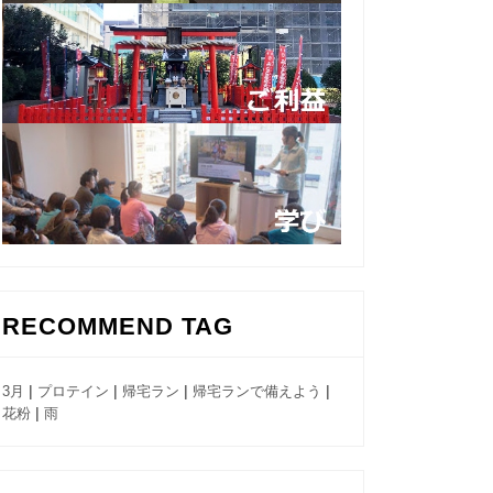
RECOMMEND TAG
|
|
|
|
3月
プロテイン
帰宅ラン
帰宅ランで備えよう
|
花粉
雨