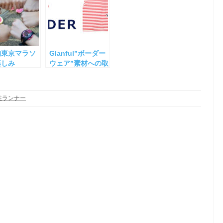
的東京マラソ
Glanful”ボーダー
楽しみ
ウェア”素材への取
9-
り組み
性ランナー