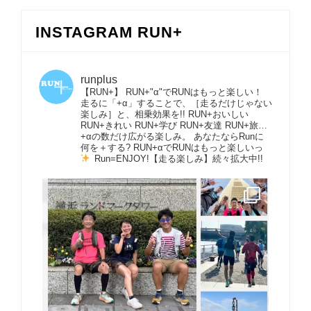
INSTAGRAM RUN+
runplus
【RUN+】 RUN+"α"でRUNはもっと楽しい！
走るに「+α」することで、［走るだけじゃない
楽しみ］と、相乗効果を!! RUN+おいしい
RUN+きれい RUN+学び RUN+友達 RUN+旅…
+αの数だけ広がる楽しみ。 あなたならRunに
何を＋する? RUN+αでRUNはもっと楽しいっ
Run=ENJOY!【走る楽しみ】続々拡大中!!