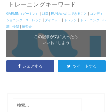
-トレーニングキーワード-
|
|
|
GARMIN（ガーミン）
LSD
RUNのためにできること
コンディ
|
|
|
|
|
ショニング
ストレッチ
ダイエット
トレラン
トレーニング
不
|
|
調
怪我
練習会
この記事が気に入ったら
いいね ! しよう
シェアする
ツイートする
検
索
: