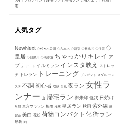
|
|
|
|
|
3月
プロテイン
帰宅ラン
帰宅ランで備えよう
花粉
雨
人気タグ
NewNext
◇
◇代々木公園
◇六本木
◇新宿
◇日比谷
◇汐留
ちゃっかりキレイ
皇居
ア
◇目黒川
◇表参道
インスタ映え
プリ
イルミラン
ストレッ
アート
トレーニング
トレラン
チ
プレゼント
メダル
ラン
女性ラ
不調
初心者
夜ラン
ステ
収納
台風
ンナー
帰宅ラン
日焼け
御朱印
怪我
山
紫外線
皇居ラン
秋雨
東京マラソン
梅雨
早朝
極寒
練
街ラン
荷物コンパクト化
美白
花粉
習会
酷暑
雨