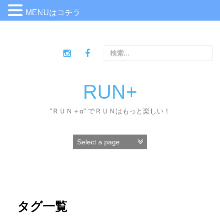
MENUはコチラ
コ
ン
検
テ
索
ン
:
ツ
へ
RUN+
ス
キ
"ＲＵＮ＋α" でＲＵＮはもっと楽しい！
ッ
プ
タグ一覧