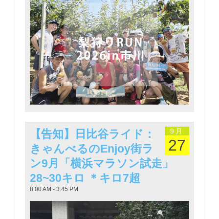
9月
【告知】日比谷ライド：
27
きゃんべるのEnjoy街ラ
ン9月「横浜マラソン試走」
28~30キロ ＊キロ7超
8:00 AM - 3:45 PM