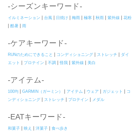
-シーズンキーワード-
|
|
|
|
|
|
|
イルミネーション
台風
日焼け
梅雨
極寒
秋雨
紫外線
花粉
|
|
酷暑
雨
-ケアキーワード-
|
|
|
RUNのためにできること
コンディショニング
ストレッチ
ダイ
|
|
|
|
|
エット
プロテイン
不調
怪我
紫外線
美白
-アイテム-
|
|
|
|
|
100均
GARMIN（ガーミン）
アイテム
ウェア
ガジェット
コ
|
|
|
ンディショニング
ストレッチ
プロテイン
メダル
-EATキーワード-
|
|
|
和菓子
映え
洋菓子
食べ歩き