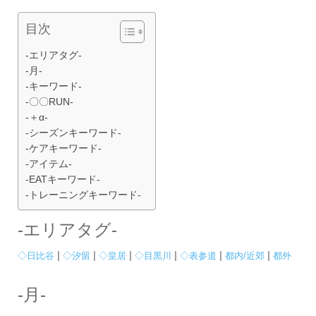
目次
-エリアタグ-
-月-
-キーワード-
-〇〇RUN-
-＋α-
-シーズンキーワード-
-ケアキーワード-
-アイテム-
-EATキーワード-
-トレーニングキーワード-
-エリアタグ-
|
|
|
|
|
|
◇日比谷
◇汐留
◇皇居
◇目黒川
◇表参道
都内/近郊
都外
-月-