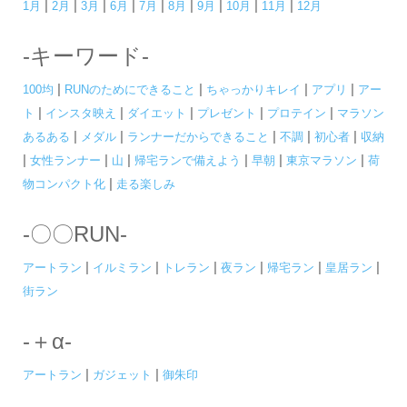
|
|
|
|
|
|
|
|
|
1月
2月
3月
6月
7月
8月
9月
10月
11月
12月
-キーワード-
|
|
|
|
100均
RUNのためにできること
ちゃっかりキレイ
アプリ
アー
|
|
|
|
|
ト
インスタ映え
ダイエット
プレゼント
プロテイン
マラソン
|
|
|
|
|
あるある
メダル
ランナーだからできること
不調
初心者
収納
|
|
|
|
|
|
女性ランナー
山
帰宅ランで備えよう
早朝
東京マラソン
荷
|
物コンパクト化
走る楽しみ
-〇〇RUN-
|
|
|
|
|
|
アートラン
イルミラン
トレラン
夜ラン
帰宅ラン
皇居ラン
街ラン
-＋α-
|
|
アートラン
ガジェット
御朱印