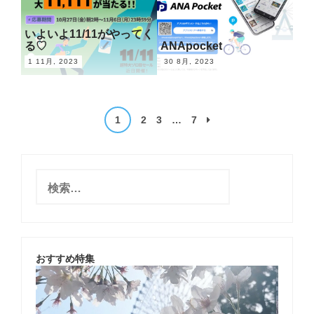
いよいよ11/11がやってく
る♡
ANApocket
1 11月, 2023
30 8月, 2023
1
2
3
…
7
投
稿
ナ
検
索
ビ
:
ゲ
ー
おすすめ特集
シ
ョ