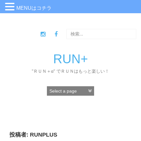
MENUはコチラ
コ
ン
検
テ
索
ン
:
ツ
へ
RUN+
ス
キ
"ＲＵＮ＋α" でＲＵＮはもっと楽しい！
ッ
プ
投稿者:
RUNPLUS