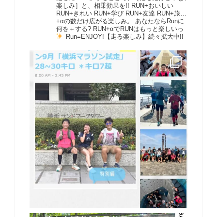
楽しみ］と、相乗効果を!! RUN+おいしい
RUN+きれい RUN+学び RUN+友達 RUN+旅…
+αの数だけ広がる楽しみ。 あなたならRunに
何を＋する? RUN+αでRUNはもっと楽しいっ
Run=ENJOY!【走る楽しみ】続々拡大中!!