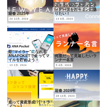
ストラバのアクティビテ
ィデータをガーミンに送
迎春 2025年
りたい！
24 12月, 2024
13 8月, 2024
即”マイラー”になれる
ANAPOKETで走ってマ
何度だって見返したいラ
イルを貯めよう！
ンナー名言
13 2月, 2024
5 4月, 2024
迎春 2024年
28 12月, 2023
走って資産形成!?〚トラ
ノコ
〛