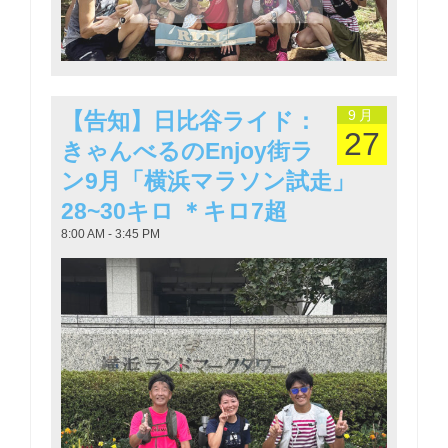
9月
【告知】日比谷ライド：
27
きゃんべるのEnjoy街ラ
ン9月「横浜マラソン試走」
28~30キロ ＊キロ7超
8:00 AM - 3:45 PM