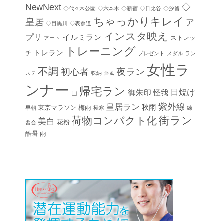
NewNext
◇
◇代々木公園
◇六本木
◇新宿
◇日比谷
◇汐留
ちゃっかりキレイ
皇居
ア
◇目黒川
◇表参道
インスタ映え
プリ
イルミラン
ストレッ
アート
トレーニング
トレラン
チ
プレゼント
メダル
ラン
女性ラ
不調
初心者
夜ラン
ステ
収納
台風
ンナー
帰宅ラン
日焼け
御朱印
怪我
山
紫外線
皇居ラン
秋雨
東京マラソン
梅雨
早朝
極寒
練
街ラン
荷物コンパクト化
美白
花粉
習会
酷暑
雨