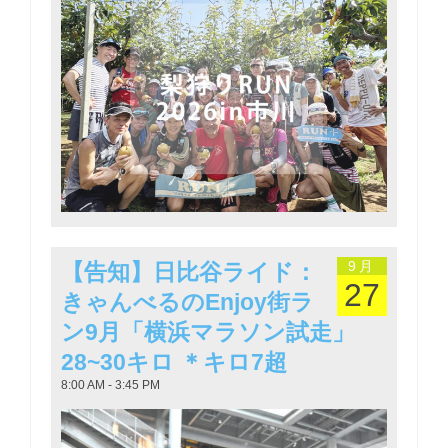
9月
【告知】日比谷ライド：
27
きゃんべるのEnjoy街ラ
ン9月「横浜マラソン試走」
28~30キロ ＊キロ7超
8:00 AM - 3:45 PM