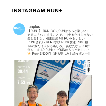
INSTAGRAM RUN+
runplus
【RUN+】 RUN+"α"でRUNはもっと楽しい！
走るに「+α」することで、［走るだけじゃない
楽しみ］と、相乗効果を!! RUN+おいしい
RUN+きれい RUN+学び RUN+友達 RUN+旅…
+αの数だけ広がる楽しみ。 あなたならRunに
何を＋する? RUN+αでRUNはもっと楽しいっ
Run=ENJOY!【走る楽しみ】続々拡大中!!