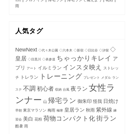
雨
人気タグ
NewNext
◇
◇代々木公園
◇六本木
◇新宿
◇日比谷
◇汐留
ちゃっかりキレイ
皇居
ア
◇目黒川
◇表参道
インスタ映え
プリ
イルミラン
ストレッ
アート
トレーニング
トレラン
チ
プレゼント
メダル
ラン
女性ラ
不調
初心者
夜ラン
ステ
収納
台風
ンナー
帰宅ラン
日焼け
御朱印
怪我
山
紫外線
皇居ラン
秋雨
東京マラソン
梅雨
早朝
極寒
練
街ラン
荷物コンパクト化
美白
花粉
習会
酷暑
雨