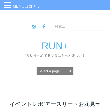
MENUはコチラ
コ
ン
検
テ
索
ン
:
ツ
へ
RUN+
ス
キ
"ＲＵＮ＋α" でＲＵＮはもっと楽しい！
ッ
プ
イベントレポ”アースリートお花見ラ