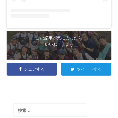
この記事が気に入ったら
いいね ! しよう
シェアする
ツイートする
検
索
: