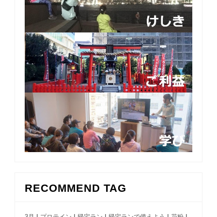
RECOMMEND TAG
|
|
|
|
|
3月
プロテイン
帰宅ラン
帰宅ランで備えよう
花粉