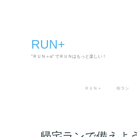
コ
ン
テ
ン
ツ
へ
RUN+
ス
キ
"ＲＵＮ＋α" でＲＵＮはもっと楽しい！
ッ
プ
ＲＵＮ＋
街ラン
帰宅ランで備えよ