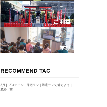
RECOMMEND TAG
|
|
|
|
3月
プロテイン
帰宅ラン
帰宅ランで備えよう
|
花粉
雨