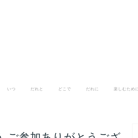
いつ
だれと
どこで
だれに
楽しむため
う ご参加ありがとうござ