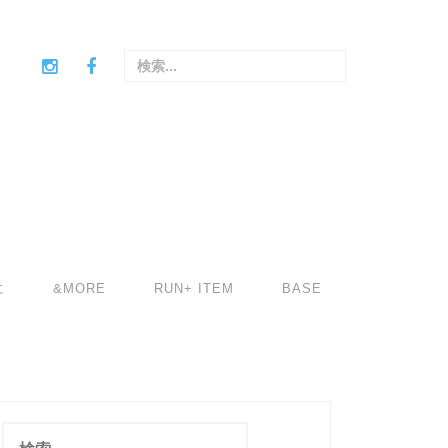
検
索
:
に
&MORE
RUN+ ITEM
BASE
検