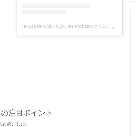
Haruca UMEMOTO(@umemochaan)がシェアした投稿
はの注目ポイント
まとめました↓