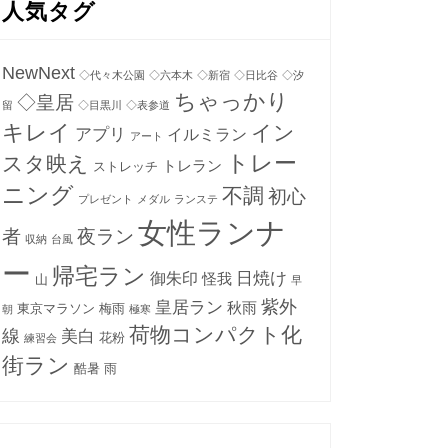
人気タグ
NewNext
◇代々木公園
◇六本木
◇新宿
◇日比谷
◇汐
ちゃっかり
◇皇居
留
◇目黒川
◇表参道
キレイ
イン
アプリ
イルミラン
アート
トレー
スタ映え
トレラン
ストレッチ
ニング
不調
初心
プレゼント
メダル
ランステ
女性ランナ
者
夜ラン
収納
台風
ー
帰宅ラン
日焼け
御朱印
怪我
山
早
紫外
皇居ラン
秋雨
東京マラソン
梅雨
朝
極寒
荷物コンパクト化
線
美白
花粉
練習会
街ラン
酷暑
雨