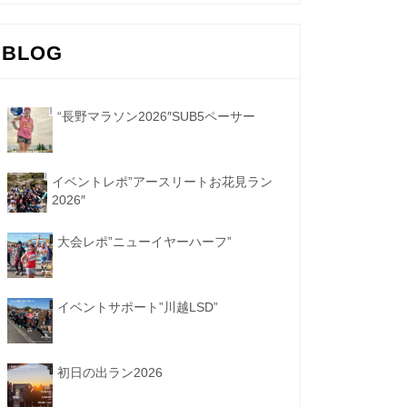
BLOG
“長野マラソン2026″SUB5ペーサー
イベントレポ”アースリートお花見ラン
2026″
大会レポ”ニューイヤーハーフ”
イベントサポート”川越LSD”
初日の出ラン2026