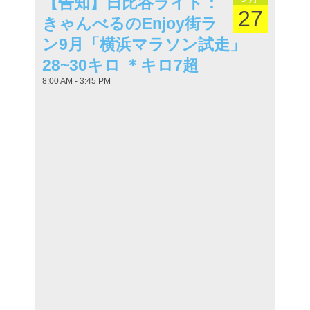
【告知】日比谷ライド：
27
きゃんべるのEnjoy街ラ
ン9月「横浜マラソン試走」
28~30キロ ＊キロ7超
8:00 AM - 3:45 PM