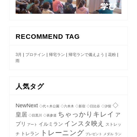
RECOMMEND TAG
|
|
|
|
|
3月
プロテイン
帰宅ラン
帰宅ランで備えよう
花粉
雨
人気タグ
NewNext
◇
◇代々木公園
◇六本木
◇新宿
◇日比谷
◇汐留
ちゃっかりキレイ
皇居
ア
◇目黒川
◇表参道
インスタ映え
プリ
イルミラン
ストレッ
アート
トレーニング
トレラン
チ
プレゼント
メダル
ラン