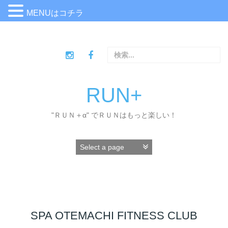
MENUはコチラ
コ
ン
検
テ
索
ン
:
ツ
へ
RUN+
ス
キ
"ＲＵＮ＋α" でＲＵＮはもっと楽しい！
ッ
プ
SPA OTEMACHI FITNESS CLUB