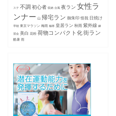
女性ラ
不調
初心者
夜ラン
ステ
収納
台風
ンナー
帰宅ラン
日焼け
御朱印
怪我
山
紫外線
皇居ラン
秋雨
東京マラソン
梅雨
早朝
極寒
練
街ラン
荷物コンパクト化
美白
花粉
習会
酷暑
雨