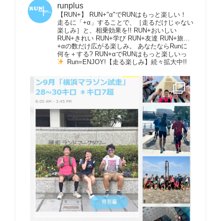
runplus
【RUN+】 RUN+"α"でRUNはもっと楽しい！
走るに「+α」することで、［走るだけじゃない
楽しみ］と、相乗効果を!! RUN+おいしい
RUN+きれい RUN+学び RUN+友達 RUN+旅…
+αの数だけ広がる楽しみ。 あなたならRunに
何を＋する? RUN+αでRUNはもっと楽しいっ
Run=ENJOY!【走る楽しみ】続々拡大中!!