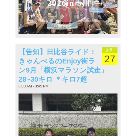
9月
【告知】日比谷ライド：
27
きゃんべるのEnjoy街ラ
ン9月「横浜マラソン試走」
28~30キロ ＊キロ7超
8:00 AM - 3:45 PM