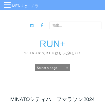
MENUはコチラ
コ
ン
検
テ
索
ン
:
ツ
へ
RUN+
ス
キ
"ＲＵＮ＋α" でＲＵＮはもっと楽しい！
ッ
プ
MINATOシティハーフマラソン2024