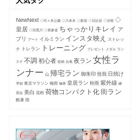
人気タグ
NewNext
◇
◇代々木公園
◇六本木
◇新宿
◇日比谷
◇汐留
ちゃっかりキレイ
皇居
ア
◇目黒川
◇表参道
インスタ映え
プリ
イルミラン
ストレッ
アート
トレーニング
トレラン
チ
プレゼント
メダル
ラン
女性ラ
不調
初心者
夜ラン
ステ
収納
台風
ンナー
帰宅ラン
日焼け
御朱印
怪我
山
紫外線
皇居ラン
秋雨
東京マラソン
梅雨
早朝
極寒
練
街ラン
荷物コンパクト化
美白
花粉
習会
酷暑
雨