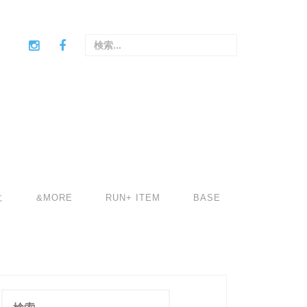
検
索
:
に
&MORE
RUN+ ITEM
BASE
検