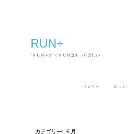
コ
ン
テ
ン
ツ
へ
RUN+
ス
キ
"ＲＵＮ＋α" でＲＵＮはもっと楽しい！
ッ
プ
ＲＵＮ＋
街ラン
カテゴリー:
６月