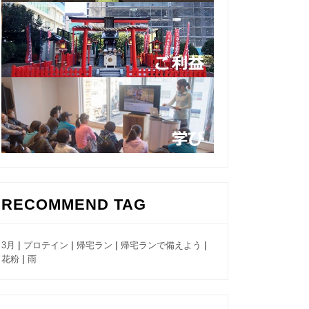
RECOMMEND TAG
|
|
|
|
3月
プロテイン
帰宅ラン
帰宅ランで備えよう
|
花粉
雨