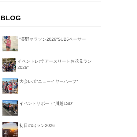
BLOG
“長野マラソン2026″SUB5ペーサー
イベントレポ”アースリートお花見ラン
2026″
大会レポ”ニューイヤーハーフ”
イベントサポート”川越LSD”
初日の出ラン2026