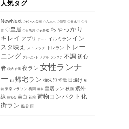
人気タグ
NewNext
◇代々木公園
◇六本木
◇新宿
◇日比谷
◇汐
ちゃっかり
◇皇居
留
◇目黒川
◇表参道
キレイ
イン
アプリ
イルミラン
アート
トレー
スタ映え
トレラン
ストレッチ
ニング
不調
初心
プレゼント
メダル
ランステ
女性ランナ
者
夜ラン
収納
台風
ー
帰宅ラン
日焼け
御朱印
怪我
山
早
紫外
皇居ラン
秋雨
東京マラソン
梅雨
朝
極寒
荷物コンパクト化
線
美白
花粉
練習会
街ラン
酷暑
雨