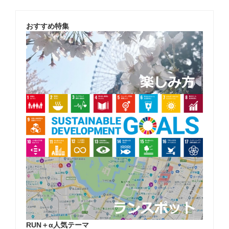
ゲ
ー
おすすめ特集
シ
ョ
ン
RUN＋α人気テーマ