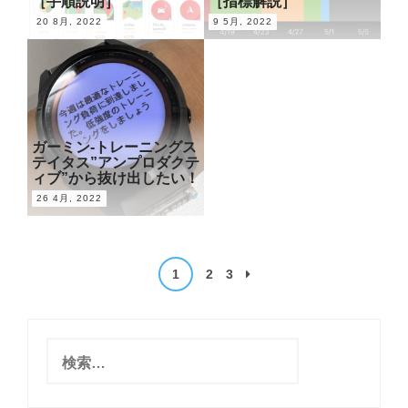
［手順説明］
［指標解説］
20 8月, 2022
9 5月, 2022
ガーミン-トレーニングス
テイタス”アンプロダクテ
ィブ”から抜け出したい！
26 4月, 2022
1
2
3
投
稿
ナ
検
索
ビ
: