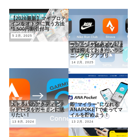
【2026最新】マイプロテ
インをオトクに買う方法
*1,500円割引付与
5 2月, 2025
ランニング始めるならま
ずは抑えておきたいラン
ニングログアプリ
14 2月, 2025
ストラバのアクティビテ
即”マイラー”になれる
ィデータをガーミンに送
ANAPOKETで走ってマ
りたい！
イルを貯めよう！
13 8月, 2024
13 2月, 2024