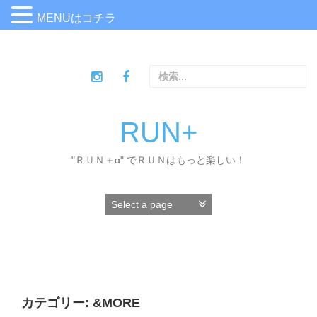
MENUはコチラ
コ
ン
検
テ
索
ン
:
ツ
へ
RUN+
ス
キ
"ＲＵＮ＋α" でＲＵＮはもっと楽しい！
ッ
プ
カテゴリー:
&MORE