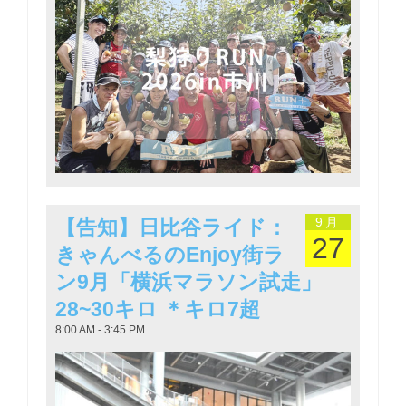
9月
【告知】日比谷ライド：
27
きゃんべるのEnjoy街ラ
ン9月「横浜マラソン試走」
28~30キロ ＊キロ7超
8:00 AM - 3:45 PM