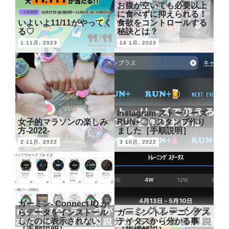
お腹が空いても必要以上
に食べずに抑えられる！
いよいよ11/11がやってく
食欲をコントロールする
る♡
秘訣とは？
1 11月, 2023
14 1月, 2023
Instagram ストーリーズ-
女子的マラソンの楽しみ
RUN+〇〇スタンプ作り
方-2022-
ました［手順説明］
2 11月, 2022
3 10月, 2022
ガーミン- Connect IQ か
らデータをインストール
ガーミン-トレーニングス
したのに表示されない
テイタスから分かる事