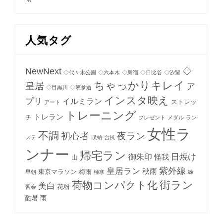
人気タグ
NewNext
◇
◇代々木公園
◇六本木
◇新宿
◇日比谷
◇汐留
ちゃっかりキレイ
皇居
ア
◇目黒川
◇表参道
インスタ映え
プリ
イルミラン
ストレッ
アート
トレーニング
トレラン
チ
プレゼント
メダル
ラン
女性ラ
不調
初心者
夜ラン
ステ
収納
台風
ンナー
帰宅ラン
日焼け
御朱印
怪我
山
紫外線
皇居ラン
秋雨
東京マラソン
梅雨
早朝
極寒
練
街ラン
荷物コンパクト化
美白
花粉
習会
酷暑
雨