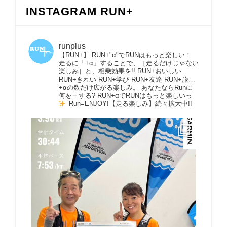
INSTAGRAM RUN+
runplus
【RUN+】 RUN+"α"でRUNはもっと楽しい！
走るに「+α」することで、［走るだけじゃない
楽しみ］と、相乗効果を!! RUN+おいしい
RUN+きれい RUN+学び RUN+友達 RUN+旅…
+αの数だけ広がる楽しみ。 あなたならRunに
何を＋する? RUN+αでRUNはもっと楽しいっ
Run=ENJOY!【走る楽しみ】続々拡大中!!