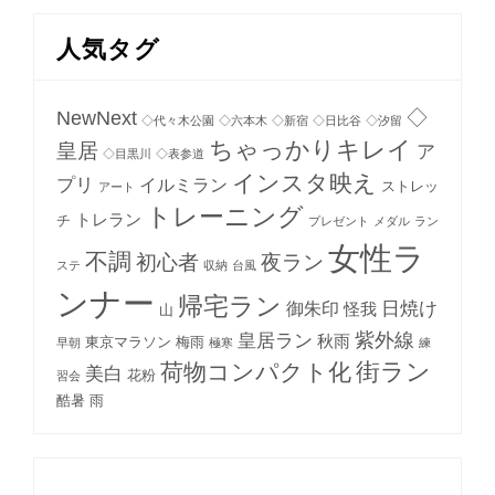
人気タグ
NewNext
◇
◇代々木公園
◇六本木
◇新宿
◇日比谷
◇汐留
ちゃっかりキレイ
皇居
ア
◇目黒川
◇表参道
インスタ映え
プリ
イルミラン
ストレッ
アート
トレーニング
トレラン
チ
プレゼント
メダル
ラン
女性ラ
不調
初心者
夜ラン
ステ
収納
台風
ンナー
帰宅ラン
日焼け
御朱印
怪我
山
紫外線
皇居ラン
秋雨
東京マラソン
梅雨
早朝
極寒
練
街ラン
荷物コンパクト化
美白
花粉
習会
酷暑
雨