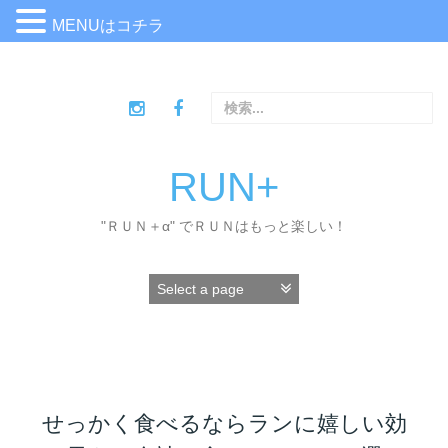
MENUはコチラ
コ
ン
検
テ
索
ン
:
ツ
へ
RUN+
ス
キ
"ＲＵＮ＋α" でＲＵＮはもっと楽しい！
ッ
プ
せっかく食べるならランに嬉しい効