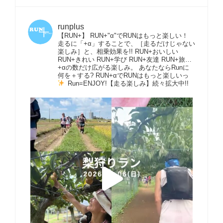
runplus
【RUN+】 RUN+"α"でRUNはもっと楽しい！
走るに「+α」することで、［走るだけじゃない
楽しみ］と、相乗効果を!! RUN+おいしい
RUN+きれい RUN+学び RUN+友達 RUN+旅…
+αの数だけ広がる楽しみ。 あなたならRunに
何を＋する? RUN+αでRUNはもっと楽しいっ
Run=ENJOY!【走る楽しみ】続々拡大中!!