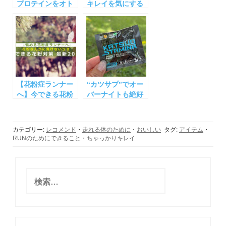
プロテインをオト
キレイを気にする
クに買う方法
美ジョガーまで！
*1,500円割引付与
絶対ハズさないラ
ンナーが喜ぶプレ
ゼント
【花粉症ランナー
“カツサプ”でオー
へ】今できる花粉
バーナイトも絶好
対策 最新2019
調♡
カテゴリー:
レコメンド
・
走れる体のために
・
おいしい
タグ:
アイテム
・
RUNのためにできること
・
ちゃっかりキレイ
検
索
: