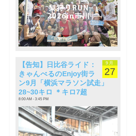
9月
【告知】日比谷ライド：
27
きゃんべるのEnjoy街ラ
ン9月「横浜マラソン試走」
28~30キロ ＊キロ7超
8:00 AM - 3:45 PM